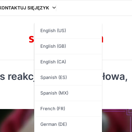
KONTAKTUJ SIĘ
JĘZYK
silesia21.com
English (US)
English (GB)
English (CA)
s reakcji, Praca zespołowa,
Spanish (ES)
Spanish (MX)
French (FR)
German (DE)