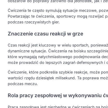
obszarów do poprawy zarówno dla jednostek, jak i ze
Ćwiczenia te często symulują sytuacje meczowe, pozw
Powtarzając te ćwiczenia, sportowcy mogą rozwijać 
podczas rzeczywistych gier.
Znaczenie czasu reakcji w grze
Czas reakcji jest kluczowy w wielu sportach, poniew
dynamiczne sytuacje. Ćwiczenia na boisku szczególnie 
które wymagają natychmiastowego podejmowania decyzj
może prowadzić do lepszych zagrań defensywnych i 
Ćwiczenie, które podkreśla szybkie reakcje, może 
wartości rzędu dziesiątek milisekund. Ta poprawa moż
podczas meczu.
Rola pracy zespołowej w wykonywaniu ć
Praca zespołowa jest niezbędna w ćwiczeniach na bo