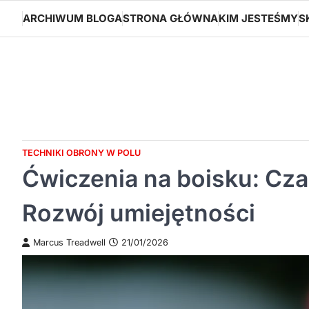
Skip
ARCHIWUM BLOGA
STRONA GŁÓWNA
KIM JESTEŚMY
S
to
content
TECHNIKI OBRONY W POLU
Ćwiczenia na boisku: Cza
Rozwój umiejętności
Marcus Treadwell
21/01/2026