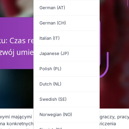
German (AT)
German (CH)
Italian (IT)
Japanese (JP)
Polish (PL)
Dutch (NL)
Swedish (SE)
Norwegian (NO)
wymi mającymi na celu poprawę umiejętności graczy, prac
na konkretnych technikach i strategiach, te ćwiczenia