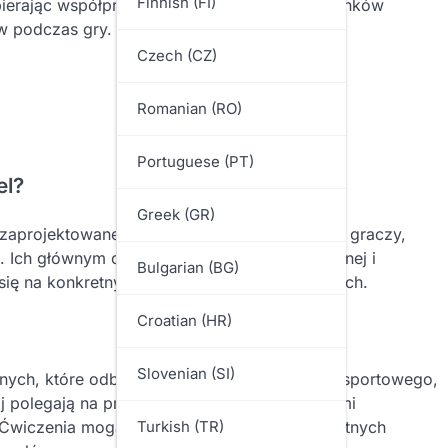
Finnish (FI)
pierając współpracę i komunikację wśród członków
w podczas gry.
Czech (CZ)
Romanian (RO)
Portuguese (PT)
el?
Greek (GR)
e zaprojektowane w celu poprawy umiejętności graczy,
. Ich głównym celem jest poprawa indywidualnej i
Bulgarian (BG)
ę na konkretnych umiejętnościach i strategiach.
Croatian (HR)
Slovenian (SI)
nych, które odbywają się w obszarze boiska sportowego,
zaj polegają na pracy graczy nad podstawowymi
na. Ćwiczenia mogą być dostosowane do konkretnych
Turkish (TR)