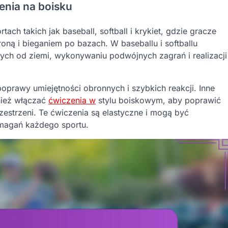
enia na boisku
ch takich jak baseball, softball i krykiet, gdzie gracze
oną i bieganiem po bazach. W baseballu i softballu
itych od ziemi, wykonywaniu podwójnych zagrań i realizacji
prawy umiejętności obronnych i szybkich reakcji. Inne
nież włączać
ćwiczenia w
stylu boiskowym, aby poprawić
estrzeni. Te ćwiczenia są elastyczne i mogą być
magań każdego sportu.