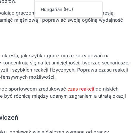
społów.
Hungarian (HU)
alając graczom ćwiczyć swoje reakcje pod presją.
pamięć mięśniową i poprawiać swoją ogólną wydajność
aż określa, jak szybko gracz może zareagować na
koncentrują się na tej umiejętności, tworząc scenariusze,
i i szybkich reakcji fizycznych. Poprawa czasu reakcji
ofensywnych możliwości.
pomóc sportowcom zredukować
czas reakcji
do niskich
e być różnicą między udanym zagraniem a utratą okazji
wiczeń
isku, ponieważ wiele ćwiczeń wymaga od graczy