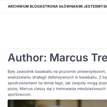
Skip
ARCHIWUM BLOGA
STRONA GŁÓWNA
KIM JESTEŚMY
S
to
content
Author:
Marcus Tr
Były zawodnik baseballu na poziomie uniwersyteckim, o
analizowaniu strategii defensywnych w baseballu. Z by
spostrzeżeniami na temat tego, jak zespoły mogą popr
pisze, Marcus cieszy się z trenowania młodzieżowyc
sportowcom.