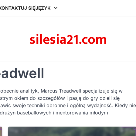
KONTAKTUJ SIĘ
JĘZYK
silesia21.com
eadwell
becnie analityk, Marcus Treadwell specjalizuje się w
strym okiem do szczegółów i pasją do gry dzieli się
awić swoje techniki obronne i ogólną wydajność. Kiedy nie
h drużyn baseballowych i mentorowania młodym