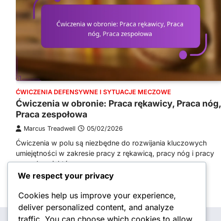
ĆWICZENIA DEFENSYWNE I SYTUACJE MECZOWE
Ćwiczenia w obronie: Praca rękawicy, Praca nóg,
Praca zespołowa
Marcus Treadwell
05/02/2026
Ćwiczenia w polu są niezbędne do rozwijania kluczowych
umiejętności w zakresie pracy z rękawicą, pracy nóg i pracy
zespołowej, które…
We respect your privacy
Posts
Older posts
Cookies help us improve your experience,
navigation
deliver personalized content, and analyze
traffic. You can choose which cookies to allow